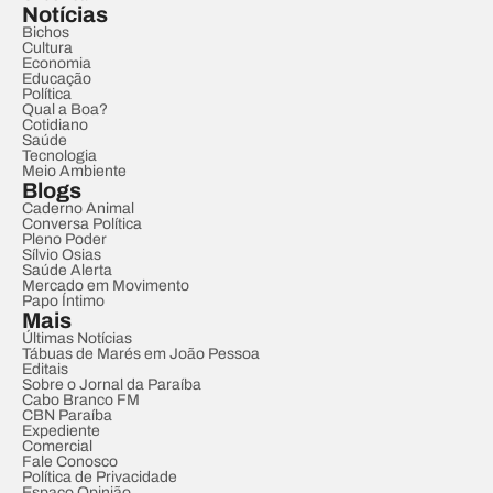
Notícias
Bichos
Cultura
Economia
Educação
Política
Qual a Boa?
Cotidiano
Saúde
Tecnologia
Meio Ambiente
Blogs
Caderno Animal
Conversa Política
Pleno Poder
Sílvio Osias
Saúde Alerta
Mercado em Movimento
Papo Íntimo
Mais
Últimas Notícias
Tábuas de Marés em João Pessoa
Editais
Sobre o Jornal da Paraíba
Cabo Branco FM
CBN Paraíba
Expediente
Comercial
Fale Conosco
Política de Privacidade
Espaço Opinião