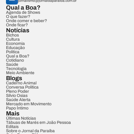
jornalismo@jornaldaparaiba.com.br
Qual a Boa?
Agenda de Shows
O que fazer?
Onde comer e beber?
Onde ficar?
Notícias
Bichos
Cultura
Economia
Educação
Política
Qual a Boa?
Cotidiano
Saúde
Tecnologia
Meio Ambiente
Blogs
Caderno Animal
Conversa Política
Pleno Poder
Sílvio Osias
Saúde Alerta
Mercado em Movimento
Papo Íntimo
Mais
Últimas Notícias
Tábuas de Marés em João Pessoa
Editais
Sobre o Jornal da Paraíba