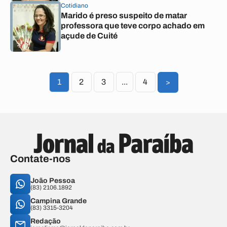
Cotidiano
Marido é preso suspeito de matar
professora que teve corpo achado em
açude de Cuité
1
2
3
...
4
>
Contate-nos
João Pessoa
(83) 2106.1892
Campina Grande
(83) 3315-3204
Redação