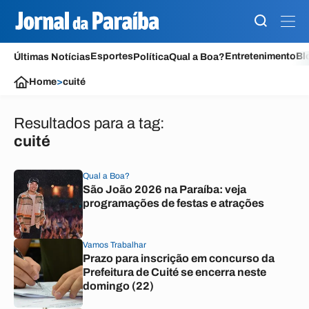
Esportes
Entretenimento
Bl
Últimas Notícias
Política
Qual a Boa?
Home
>
cuité
Resultados para a tag:
cuité
Qual a Boa?
São João 2026 na Paraíba: veja
programações de festas e atrações
Vamos Trabalhar
Prazo para inscrição em concurso da
Prefeitura de Cuité se encerra neste
domingo (22)