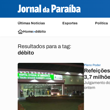
Últimas Notícias
Esportes
Política
Home
>
débito
Resultados para a tag:
débito
Pleno Poder
Refeições
3,7 milhõ
Julgamento do 
ontem