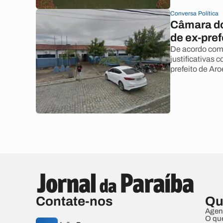
Conversa Política
Câmara do
de ex-pref
De acordo com 
justificativas 
prefeito de Aro
Contate-nos
Qu
Agen
O qu