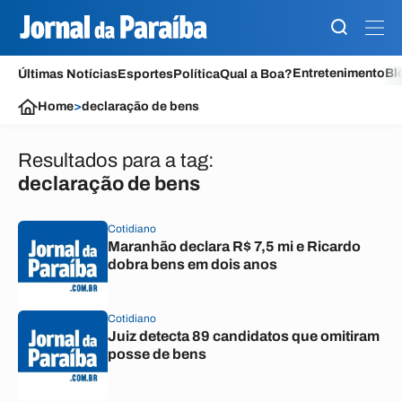
Entretenimento
Bl
Últimas Notícias
Esportes
Política
Qual a Boa?
Home
>
declaração de bens
Resultados para a tag:
declaração de bens
Cotidiano
Maranhão declara R$ 7,5 mi e Ricardo
dobra bens em dois anos
Cotidiano
Juiz detecta 89 candidatos que omitiram
posse de bens