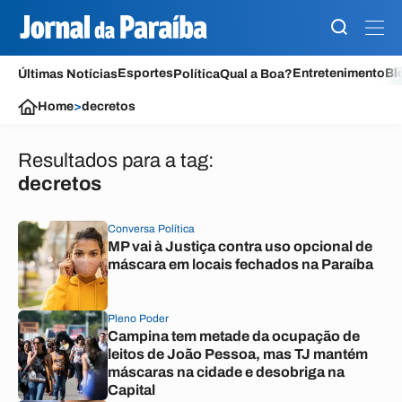
Esportes
Entretenimento
Bl
Últimas Notícias
Política
Qual a Boa?
Home
>
decretos
Resultados para a tag:
decretos
Conversa Política
MP vai à Justiça contra uso opcional de
máscara em locais fechados na Paraíba
Pleno Poder
Campina tem metade da ocupação de
leitos de João Pessoa, mas TJ mantém
máscaras na cidade e desobriga na
Capital