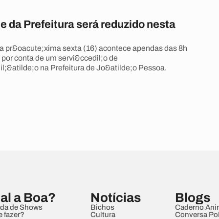
 da Prefeitura será reduzido nesta
a pr&oacute;xima sexta (16) acontece apendas das 8h
 por conta de um servi&ccedil;o de
l;&atilde;o na Prefeitura de Jo&atilde;o Pessoa.
al a Boa?
Notícias
Blogs
da de Shows
Bichos
Caderno Ani
e fazer?
Cultura
Conversa Pol