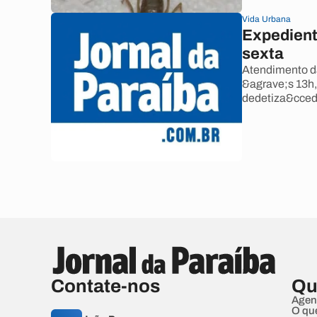
Vida Urbana
Expediente
sexta
Atendimento d
&agrave;s 13h,
dedetiza&ccedi
Contate-nos
Qu
Agen
O qu