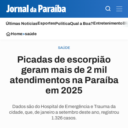
Esportes
Entretenimento
Bl
Últimas Notícias
Política
Qual a Boa?
Home
>
saúde
SAÚDE
Picadas de escorpião
geram mais de 2 mil
atendimentos na Paraíba
em 2025
Dados são do Hospital de Emergência e Trauma da
cidade, que, de janeiro a setembro deste ano, registrou
1.326 casos.