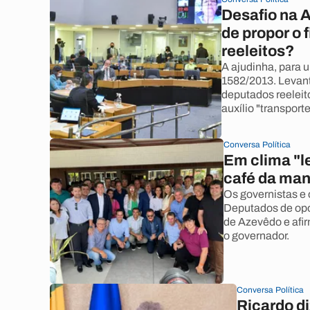
Desafio na 
de propor o 
reeleitos?
A ajudinha, para 
1582/2013. Levant
deputados reeleito
auxílio "transport
Conversa Política
Em clima "l
café da man
Os governistas e 
Deputados de opo
de Azevêdo e afi
o governador.
Conversa Política
Ricardo di