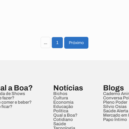
...
1
Próximo
al a Boa?
Notícias
Blogs
da de Shows
Bichos
Caderno Ani
e fazer?
Cultura
Conversa Pol
 comer e beber?
Economia
Pleno Poder
 ficar?
Educação
Sílvio Osias
Política
Saúde Alerta
Qual a Boa?
Mercado em
Cotidiano
Papo Íntimo
Saúde
Tecnologia