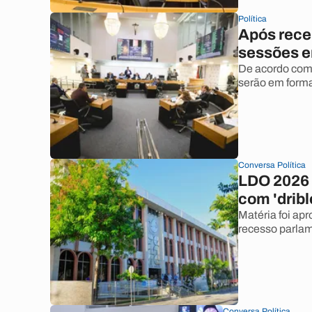
Política
Após rece
sessões e
De acordo com
serão em forma
Conversa Política
LDO 2026 
com 'drib
Matéria foi apr
recesso parlam
Conversa Política