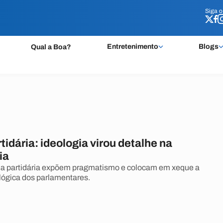
Siga 
Siga 
Entretenimento
Blogs
Qual a Boa?
tidária: ideologia virou detalhe na
ia
la partidária expõem pragmatismo e colocam em xeque a
lógica dos parlamentares.