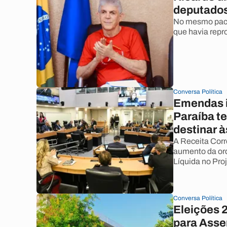
deputados
No mesmo paco
que havia repr
Conversa Política
Emendas i
Paraíba t
destinar 
A Receita Corr
aumento da or
Líquida no Pro
Conversa Política
Eleições 2
para Asse