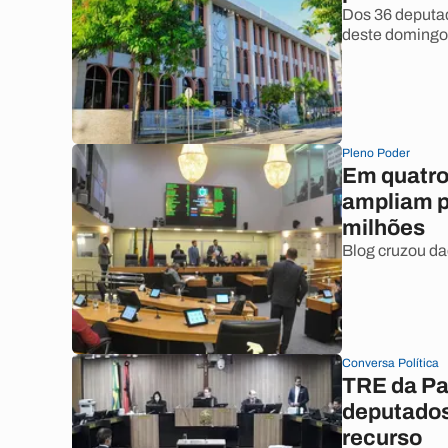
Dos 36 deputad
deste domingo 
Pleno Poder
Em quatro
ampliam p
milhões
Blog cruzou da
Conversa Política
TRE da Pa
deputados
recurso