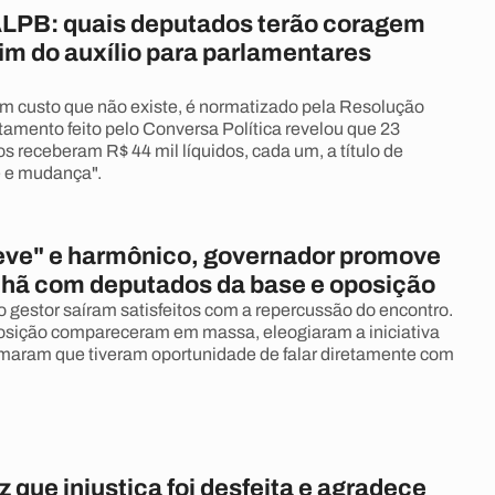
ALPB: quais deputados terão coragem
fim do auxílio para parlamentares
um custo que não existe, é normatizado pela Resolução
amento feito pelo Conversa Política revelou que 23
s receberam R$ 44 mil líquidos, cada um, a título de
e e mudança".
eve" e harmônico, governador promove
hã com deputados da base e oposição
o gestor saíram satisfeitos com a repercussão do encontro.
sição compareceram em massa, eleogiaram a iniciativa
rmaram que tiveram oportunidade de falar diretamente com
z que injustiça foi desfeita e agradece