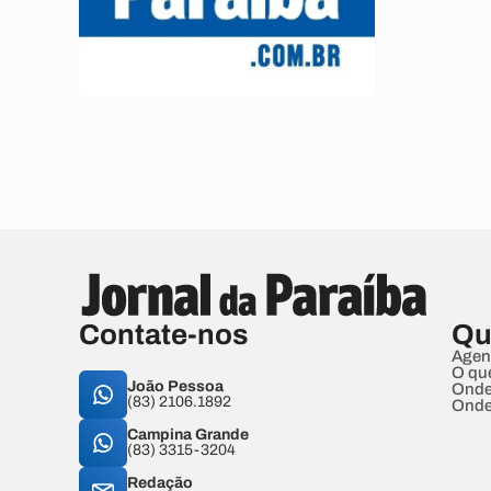
Contate-nos
Qu
Agen
O qu
João Pessoa
Onde
(83) 2106.1892
Onde
Campina Grande
(83) 3315-3204
Redação