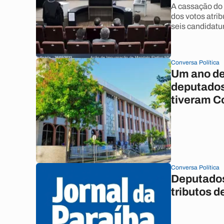
A cassação do 
dos votos atrib
seis candidatu
Conversa Política
Um ano de
deputados
tiveram C
Conversa Política
Deputados
tributos d