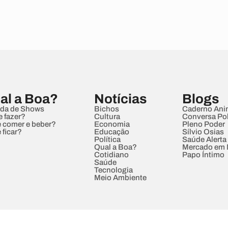
al a Boa?
Notícias
Blogs
da de Shows
Bichos
Caderno Ani
e fazer?
Cultura
Conversa Pol
 comer e beber?
Economia
Pleno Poder
 ficar?
Educação
Sílvio Osias
Política
Saúde Alerta
Qual a Boa?
Mercado em
Cotidiano
Papo Íntimo
Saúde
Tecnologia
Meio Ambiente