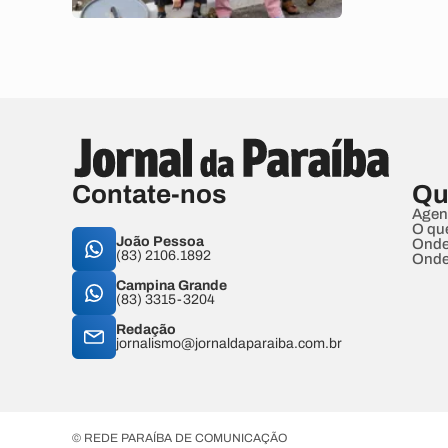
Contate-nos
Qu
Agen
O qu
João Pessoa
Onde
(83) 2106.1892
Onde
Campina Grande
(83) 3315-3204
Redação
jornalismo@jornaldaparaiba.com.br
© REDE PARAÍBA DE COMUNICAÇÃO