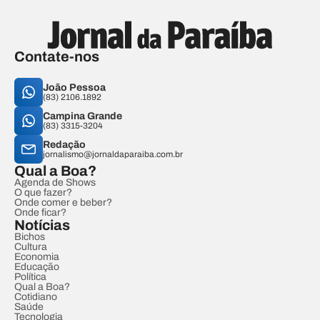
Contate-nos
João Pessoa
(83) 2106.1892
Campina Grande
(83) 3315-3204
Redação
jornalismo@jornaldaparaiba.com.br
Qual a Boa?
Agenda de Shows
O que fazer?
Onde comer e beber?
Onde ficar?
Notícias
Bichos
Cultura
Economia
Educação
Política
Qual a Boa?
Cotidiano
Saúde
Tecnologia