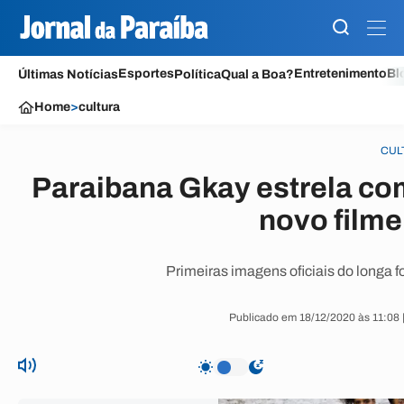
Esportes
Entretenimento
Bl
Últimas Notícias
Política
Qual a Boa?
Home
>
cultura
CUL
Paraibana Gkay estrela co
novo filme
Primeiras imagens oficiais do longa f
Publicado em 18/12/2020 às 11:08 