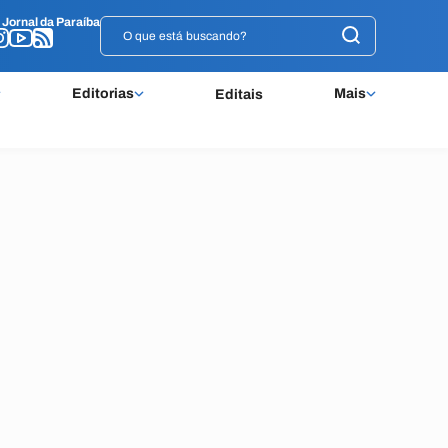
o
o
Jornal da Paraíba
Jornal da Paraíba
Editorias
Mais
Editais