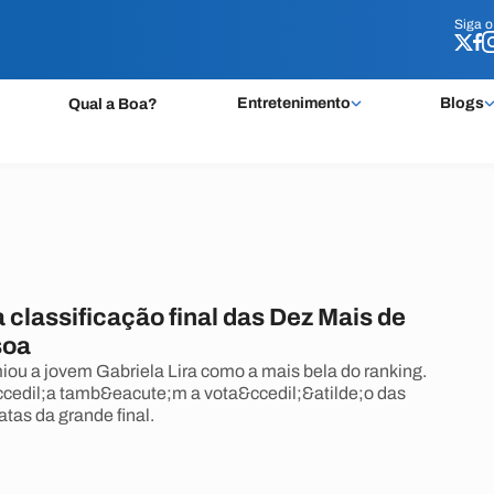
Siga 
Siga 
Entretenimento
Blogs
Qual a Boa?
classificação final das Dez Mais de
soa
ou a jovem Gabriela Lira como a mais bela do ranking.
cedil;a tamb&eacute;m a vota&ccedil;&atilde;o das
tas da grande final.