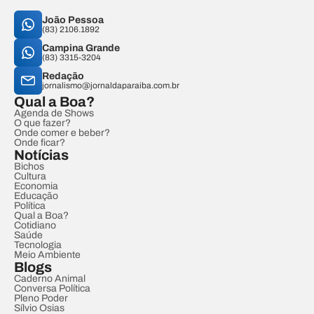
João Pessoa
(83) 2106.1892
Campina Grande
(83) 3315-3204
Redação
jornalismo@jornaldaparaiba.com.br
Qual a Boa?
Agenda de Shows
O que fazer?
Onde comer e beber?
Onde ficar?
Notícias
Bichos
Cultura
Economia
Educação
Política
Qual a Boa?
Cotidiano
Saúde
Tecnologia
Meio Ambiente
Blogs
Caderno Animal
Conversa Política
Pleno Poder
Sílvio Osias