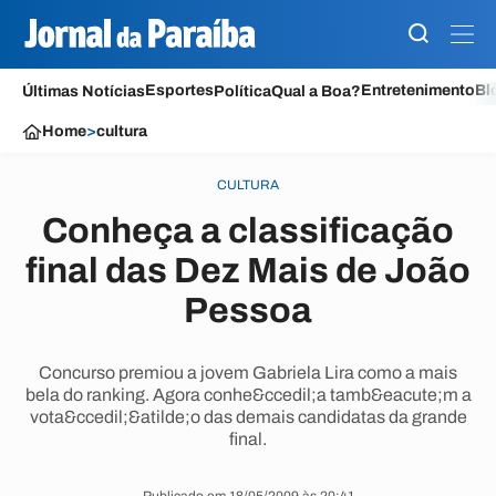
Esportes
Entretenimento
Bl
Últimas Notícias
Política
Qual a Boa?
Home
>
cultura
CULTURA
Conheça a classificação
final das Dez Mais de João
Pessoa
Concurso premiou a jovem Gabriela Lira como a mais
bela do ranking. Agora conhe&ccedil;a tamb&eacute;m a
vota&ccedil;&atilde;o das demais candidatas da grande
final.