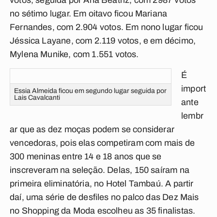
votos, seguida por Ana Beatriz, com 2987 votos
no sétimo lugar. Em oitavo ficou
Mariana
Fernandes, com 2.904
votos. Em nono lugar ficou
Jéssica Layane, com 2.119 votos, e em décimo,
Mylena Munike
, com 1.551 votos.
É
import
Essia Almeida ficou em segundo lugar seguida por
Lais Cavalcanti
ante
lembr
ar que as dez moças podem se considerar
vencedoras, pois elas competiram com mais de
300 meninas entre 14 e 18 anos que se
inscreveram na seleção. Delas, 150 saíram na
primeira eliminatória, no Hotel Tambaú. A partir
daí, uma série de desfiles no palco das Dez Mais
no Shopping da Moda escolheu as 35 finalistas.