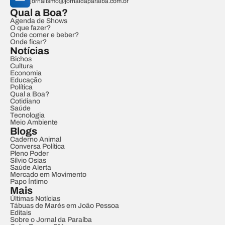
jornalismo@jornaldaparaiba.com.br
Qual a Boa?
Agenda de Shows
O que fazer?
Onde comer e beber?
Onde ficar?
Notícias
Bichos
Cultura
Economia
Educação
Política
Qual a Boa?
Cotidiano
Saúde
Tecnologia
Meio Ambiente
Blogs
Caderno Animal
Conversa Política
Pleno Poder
Sílvio Osias
Saúde Alerta
Mercado em Movimento
Papo Íntimo
Mais
Últimas Notícias
Tábuas de Marés em João Pessoa
Editais
Sobre o Jornal da Paraíba