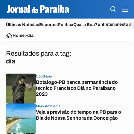
Entretenimento
Bl
Últimas Notícias
Esportes
Política
Qual a Boa?
Home
>
dia
Resultados para a tag:
dia
Cotidiano
Botafogo-PB banca permanência do
técnico Francisco Diá no Paraibano
2023
Meio Ambiente
Veja a previsão do tempo na PB para o
Dia de Nossa Senhora da Conceição