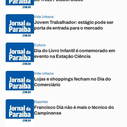
Vida Urbana
Jovem Trabalhador: estágio pode ser
porta de entrada para o mercado
Cultura
Dia do Livro Infantil é comemorado em
evento na Estação Ciência
Vida Urbana
Lojas e shoppings fecham no Dia do
Comerciário
Esportes
Francisco Diá não é mais o técnico do
Campinense