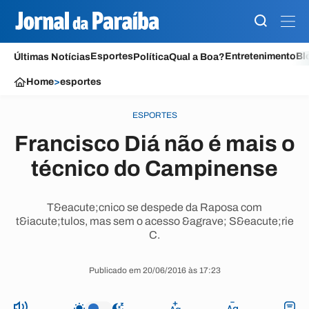
Esportes
Entretenimento
Bl
Últimas Notícias
Política
Qual a Boa?
Home
>
esportes
ESPORTES
Francisco Diá não é mais o
técnico do Campinense
T&eacute;cnico se despede da Raposa com
t&iacute;tulos, mas sem o acesso &agrave; S&eacute;rie
C.
Publicado em 20/06/2016 às 17:23