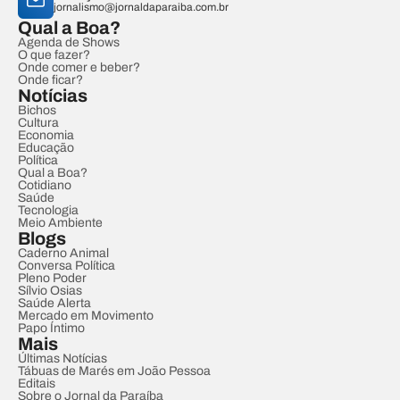
jornalismo@jornaldaparaiba.com.br
Qual a Boa?
Agenda de Shows
O que fazer?
Onde comer e beber?
Onde ficar?
Notícias
Bichos
Cultura
Economia
Educação
Política
Qual a Boa?
Cotidiano
Saúde
Tecnologia
Meio Ambiente
Blogs
Caderno Animal
Conversa Política
Pleno Poder
Sílvio Osias
Saúde Alerta
Mercado em Movimento
Papo Íntimo
Mais
Últimas Notícias
Tábuas de Marés em João Pessoa
Editais
Sobre o Jornal da Paraíba