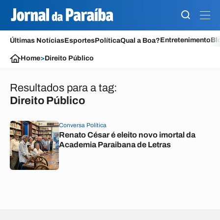
Entretenimento
Bl
Últimas Notícias
Esportes
Política
Qual a Boa?
Home
>
Direito Público
Resultados para a tag:
Direito Público
Conversa Política
Renato César é eleito novo imortal da
Academia Paraibana de Letras