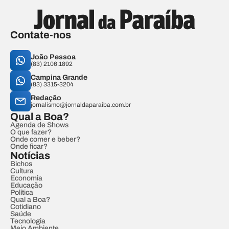
Contate-nos
João Pessoa
(83) 2106.1892
Campina Grande
(83) 3315-3204
Redação
jornalismo@jornaldaparaiba.com.br
Qual a Boa?
Agenda de Shows
O que fazer?
Onde comer e beber?
Onde ficar?
Notícias
Bichos
Cultura
Economia
Educação
Política
Qual a Boa?
Cotidiano
Saúde
Tecnologia
Meio Ambiente