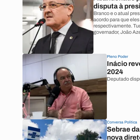
disputa à pre
Branco e o atual pre
acordo para que eles
respectivamente. Tud
governador, João Az
Pleno Poder
Inácio re
2024
Deputado dispu
Conversa Política
Sebrae da 
nova dire