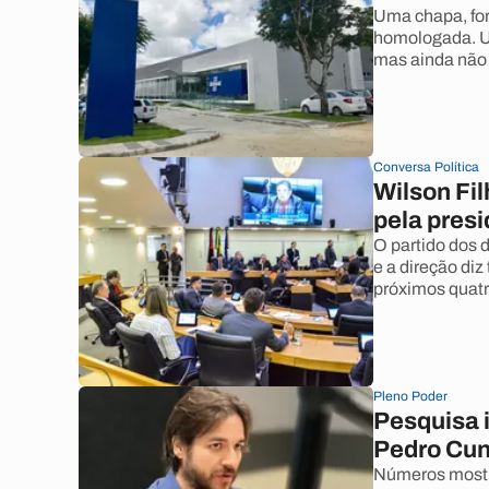
Uma chapa, for
homologada. Um
mas ainda não 
Conversa Política
Wilson Fil
pela pres
O partido dos 
e a direção di
próximos quat
Pleno Poder
Pesquisa i
Pedro Cun
Números mostra