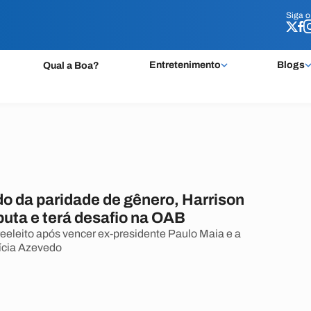
Siga 
Siga 
Entretenimento
Blogs
Qual a Boa?
o da paridade de gênero, Harrison
puta e terá desafio na OAB
 reeleito após vencer ex-presidente Paulo Maia e a
ícia Azevedo