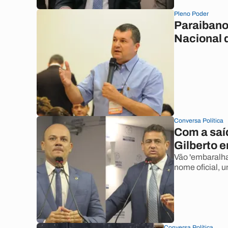
Pleno Poder
Paraibano
Nacional 
Conversa Política
Com a saíd
Gilberto 
Vão 'embaralha
nome oficial, 
Conversa Política