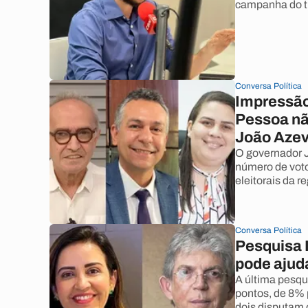
campanha do 
Conversa Política
Impressão
Pessoa nã
João Aze
O governador 
número de voto
eleitorais da re
Conversa Política
Pesquisa I
pode ajud
A última pesqu
pontos, de 8% 
dois disputam 