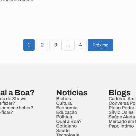
1
2
3
...
4
Próximo
al a Boa?
Notícias
Blogs
da de Shows
Bichos
Caderno Ani
e fazer?
Cultura
Conversa Pol
 comer e beber?
Economia
Pleno Poder
 ficar?
Educação
Sílvio Osias
Política
Saúde Alerta
Qual a Boa?
Mercado em
Cotidiano
Papo Íntimo
Saúde
Tecnologia