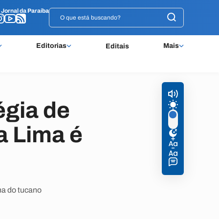
o
o
Jornal da Paraíba
Jornal da Paraíba
Editorias
Mais
Editais
égia de
a Lima é
ha do tucano