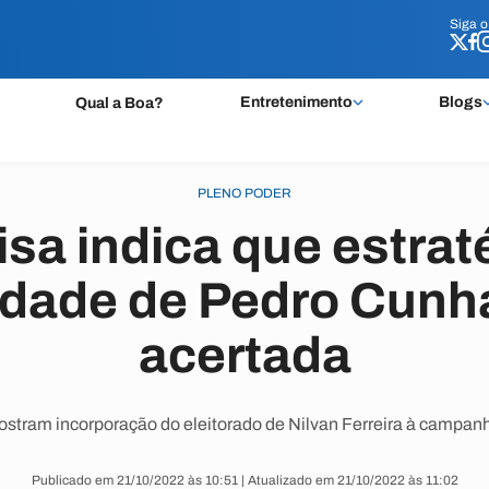
Siga 
Siga 
Entretenimento
Blogs
Qual a Boa?
PLENO PODER
sa indica que estrat
idade de Pedro Cunh
acertada
tram incorporação do eleitorado de Nilvan Ferreira à campan
Publicado em 21/10/2022 às 10:51 | Atualizado em 21/10/2022 às 11:02