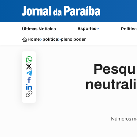
Esportes
Últimas Notícias
Política
Home
>
política
>
pleno poder
Pesqui
neutral
Números mos