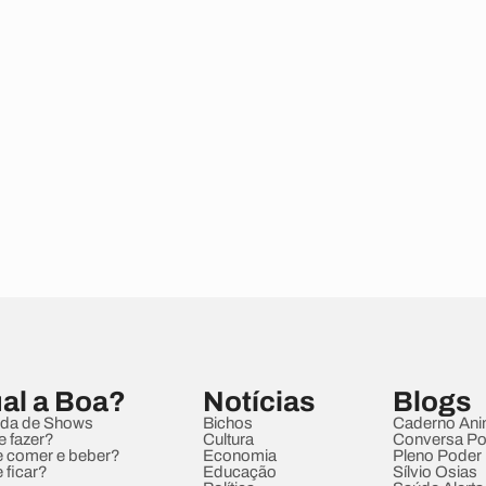
al a Boa?
Notícias
Blogs
da de Shows
Bichos
Caderno Ani
e fazer?
Cultura
Conversa Pol
 comer e beber?
Economia
Pleno Poder
 ficar?
Educação
Sílvio Osias