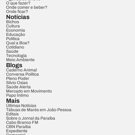
O que fazer?
Onde comer e beber?
Onde ficar?
Notícias
Bichos
Cultura
Economia
Educação
Política
Qual a Boa?
Cotidiano
Saúde
Tecnologia
Meio Ambiente
Blogs
Caderno Animal
Conversa Política
Pleno Poder
Sílvio Osias
Saúde Alerta
Mercado em Movimento
Papo Íntimo
Mais
Últimas Notícias
Tábuas de Marés em João Pessoa
Editais
Sobre o Jornal da Paraíba
Cabo Branco FM
CBN Paraíba
Expediente