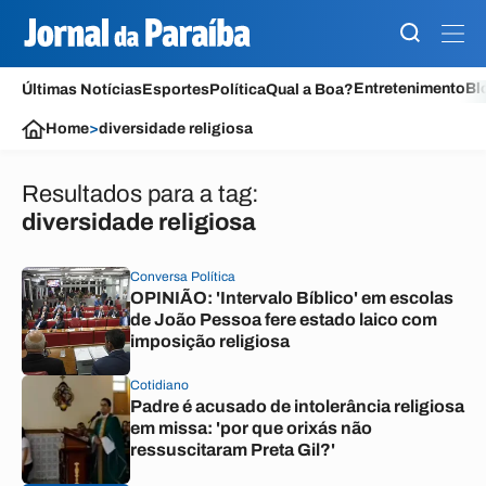
Entretenimento
Bl
Últimas Notícias
Esportes
Política
Qual a Boa?
Home
>
diversidade religiosa
Resultados para a tag:
diversidade religiosa
Conversa Política
OPINIÃO: 'Intervalo Bíblico' em escolas
de João Pessoa fere estado laico com
imposição religiosa
Cotidiano
Padre é acusado de intolerância religiosa
em missa: 'por que orixás não
ressuscitaram Preta Gil?'