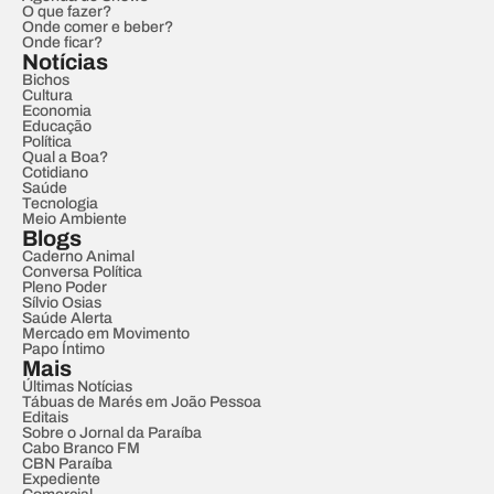
O que fazer?
Onde comer e beber?
Onde ficar?
Notícias
Bichos
Cultura
Economia
Educação
Política
Qual a Boa?
Cotidiano
Saúde
Tecnologia
Meio Ambiente
Blogs
Caderno Animal
Conversa Política
Pleno Poder
Sílvio Osias
Saúde Alerta
Mercado em Movimento
Papo Íntimo
Mais
Últimas Notícias
Tábuas de Marés em João Pessoa
Editais
Sobre o Jornal da Paraíba
Cabo Branco FM
CBN Paraíba
Expediente