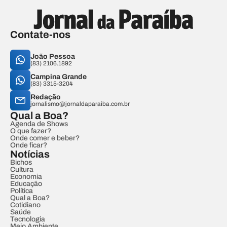
Contate-nos
João Pessoa
(83) 2106.1892
Campina Grande
(83) 3315-3204
Redação
jornalismo@jornaldaparaiba.com.br
Qual a Boa?
Agenda de Shows
O que fazer?
Onde comer e beber?
Onde ficar?
Notícias
Bichos
Cultura
Economia
Educação
Política
Qual a Boa?
Cotidiano
Saúde
Tecnologia
Meio Ambiente