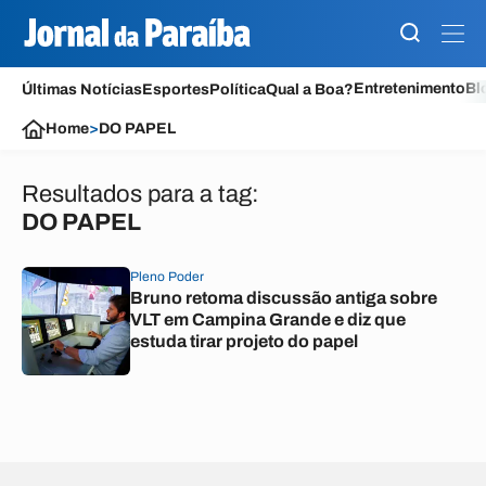
Entretenimento
Bl
Últimas Notícias
Esportes
Política
Qual a Boa?
Home
>
DO PAPEL
Resultados para a tag:
DO PAPEL
Pleno Poder
Bruno retoma discussão antiga sobre
VLT em Campina Grande e diz que
estuda tirar projeto do papel