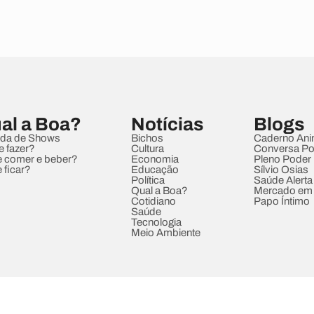
al a Boa?
Notícias
Blogs
da de Shows
Bichos
Caderno Ani
e fazer?
Cultura
Conversa Pol
 comer e beber?
Economia
Pleno Poder
 ficar?
Educação
Sílvio Osias
Política
Saúde Alerta
Qual a Boa?
Mercado em
Cotidiano
Papo Íntimo
Saúde
Tecnologia
Meio Ambiente