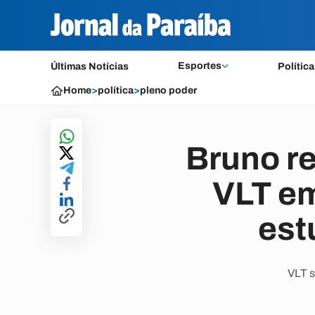
Esportes
Últimas Notícias
Política
Home
>
política
>
pleno poder
Bruno r
VLT em
est
VLT s