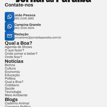
Contate-nos
João Pessoa
(83) 2106.1892
Campina Grande
(83) 3315-3204
Redação
jornalismo@jornaldaparaiba.com.br
Qual a Boa?
Agenda de Shows
O que fazer?
Onde comer e beber?
Onde ficar?
Notícias
Bichos
Cultura
Economia
Educação
Política
Qual a Boa?
Cotidiano
Saúde
Tecnologia
Meio Ambiente
Blogs
Caderno Animal
Conversa Política