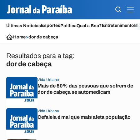
Esportes
Entretenimento
Bl
Últimas Notícias
Política
Qual a Boa?
Home
>
dor de cabeça
Resultados para a tag:
dor de cabeça
Vida Urbana
Mais de 80% das pessoas que sofrem de
dor de cabeça se automedicam
Vida Urbana
Cefaleia é mal que mais afeta população