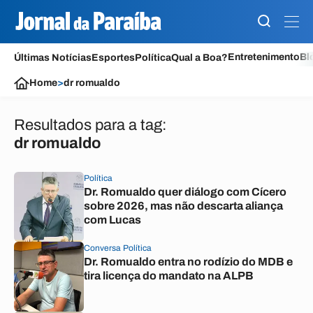
Entretenimento
Bl
Últimas Notícias
Esportes
Política
Qual a Boa?
Home
>
dr romualdo
Resultados para a tag:
dr romualdo
Política
Dr. Romualdo quer diálogo com Cícero
sobre 2026, mas não descarta aliança
com Lucas
Conversa Política
Dr. Romualdo entra no rodízio do MDB e
tira licença do mandato na ALPB