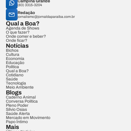
Campina Grande
(83) 3315-3204
Redação
jornalismo@jornaldaparaiba.com.br
Qual a Boa?
Agenda de Shows
O que fazer?
Onde comer e beber?
Onde ficar?
Notícias
Bichos
Cultura
Economia
Educação
Política
Qual a Boa?
Cotidiano
Saúde
Tecnologia
Meio Ambiente
Blogs
Caderno Animal
Conversa Política
Pleno Poder
Sílvio Osias
Saúde Alerta
Mercado em Movimento
Papo Íntimo
Mais