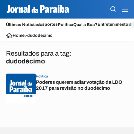
Esportes
Entretenimento
Bl
Últimas Notícias
Política
Qual a Boa?
Home
>
dudodécimo
Resultados para a tag:
dudodécimo
Política
Poderes querem adiar votação da LDO
2017 para revisão no duodécimo