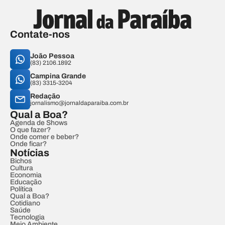
Contate-nos
João Pessoa
(83) 2106.1892
Campina Grande
(83) 3315-3204
Redação
jornalismo@jornaldaparaiba.com.br
Qual a Boa?
Agenda de Shows
O que fazer?
Onde comer e beber?
Onde ficar?
Notícias
Bichos
Cultura
Economia
Educação
Política
Qual a Boa?
Cotidiano
Saúde
Tecnologia
Meio Ambiente