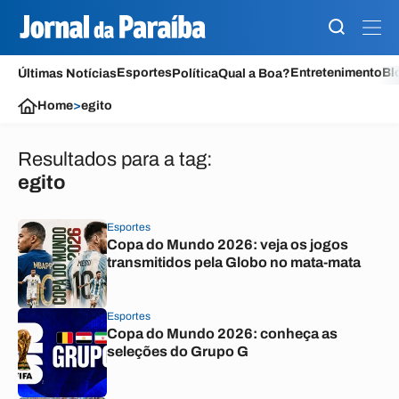
Esportes
Entretenimento
Bl
Últimas Notícias
Política
Qual a Boa?
Home
>
egito
Resultados para a tag:
egito
Esportes
Copa do Mundo 2026: veja os jogos
transmitidos pela Globo no mata-mata
Esportes
Copa do Mundo 2026: conheça as
seleções do Grupo G