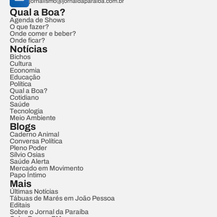
jornalismo@jornaldaparaiba.com.br
Qual a Boa?
Agenda de Shows
O que fazer?
Onde comer e beber?
Onde ficar?
Notícias
Bichos
Cultura
Economia
Educação
Política
Qual a Boa?
Cotidiano
Saúde
Tecnologia
Meio Ambiente
Blogs
Caderno Animal
Conversa Política
Pleno Poder
Sílvio Osias
Saúde Alerta
Mercado em Movimento
Papo Íntimo
Mais
Últimas Notícias
Tábuas de Marés em João Pessoa
Editais
Sobre o Jornal da Paraíba