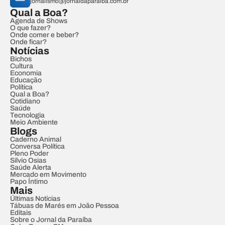
jornalismo@jornaldaparaiba.com.br
Qual a Boa?
Agenda de Shows
O que fazer?
Onde comer e beber?
Onde ficar?
Notícias
Bichos
Cultura
Economia
Educação
Política
Qual a Boa?
Cotidiano
Saúde
Tecnologia
Meio Ambiente
Blogs
Caderno Animal
Conversa Política
Pleno Poder
Sílvio Osias
Saúde Alerta
Mercado em Movimento
Papo Íntimo
Mais
Últimas Notícias
Tábuas de Marés em João Pessoa
Editais
Sobre o Jornal da Paraíba