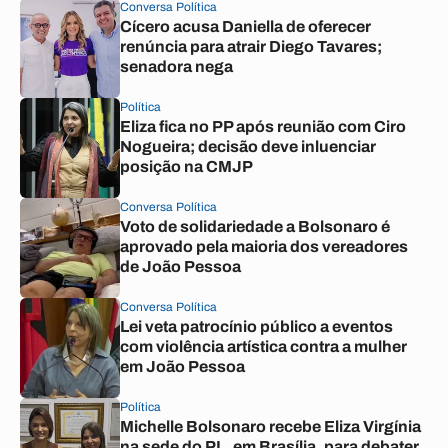
Conversa Política
Cícero acusa Daniella de oferecer
renúncia para atrair Diego Tavares;
senadora nega
Política
Eliza fica no PP após reunião com Ciro
Nogueira; decisão deve inluenciar
posição na CMJP
Conversa Política
Voto de solidariedade a Bolsonaro é
aprovado pela maioria dos vereadores
de João Pessoa
Conversa Política
Lei veta patrocínio público a eventos
com violência artística contra a mulher
em João Pessoa
Política
Michelle Bolsonaro recebe Eliza Virgínia
na sede do PL, em Brasília, para debater