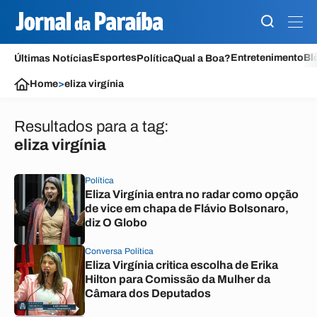
Esportes
Entretenimento
Bl
Últimas Notícias
Política
Qual a Boa?
Home
>
eliza virgínia
Resultados para a tag:
eliza virgínia
Política
Eliza Virgínia entra no radar como opção
de vice em chapa de Flávio Bolsonaro,
diz O Globo
Conversa Política
Eliza Virgínia critica escolha de Erika
Hilton para Comissão da Mulher da
Câmara dos Deputados