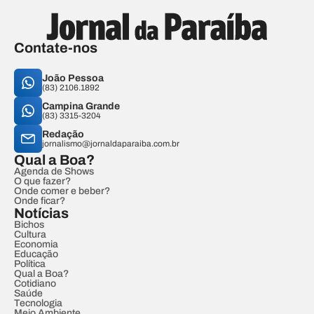
Contate-nos
João Pessoa
(83) 2106.1892
Campina Grande
(83) 3315-3204
Redação
jornalismo@jornaldaparaiba.com.br
Qual a Boa?
Agenda de Shows
O que fazer?
Onde comer e beber?
Onde ficar?
Notícias
Bichos
Cultura
Economia
Educação
Política
Qual a Boa?
Cotidiano
Saúde
Tecnologia
Meio Ambiente