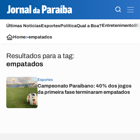
Entretenimento
Bl
Últimas Notícias
Esportes
Política
Qual a Boa?
Home
>
empatados
Resultados para a tag:
empatados
Esportes
Campeonato Paraibano: 40% dos jogos
da primeira fase terminaram empatados