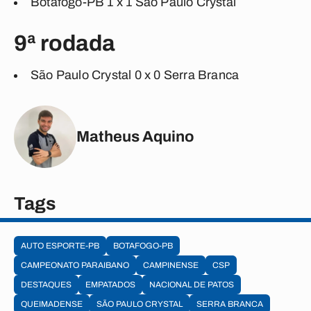
Botafogo-PB 1 x 1 São Paulo Crystal
9ª rodada
São Paulo Crystal 0 x 0 Serra Branca
Matheus Aquino
Tags
AUTO ESPORTE-PB
BOTAFOGO-PB
CAMPEONATO PARAIBANO
CAMPINENSE
CSP
DESTAQUES
EMPATADOS
NACIONAL DE PATOS
QUEIMADENSE
SÃO PAULO CRYSTAL
SERRA BRANCA