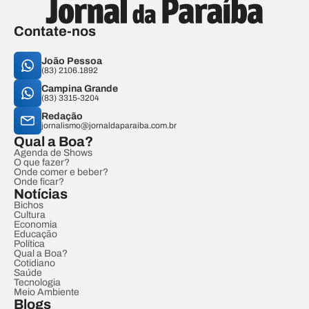
Contate-nos
João Pessoa
(83) 2106.1892
Campina Grande
(83) 3315-3204
Redação
jornalismo@jornaldaparaiba.com.br
Qual a Boa?
Agenda de Shows
O que fazer?
Onde comer e beber?
Onde ficar?
Notícias
Bichos
Cultura
Economia
Educação
Política
Qual a Boa?
Cotidiano
Saúde
Tecnologia
Meio Ambiente
Blogs