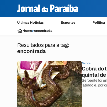
Últimas Notícias
Esportes
Política
Home
>
encontrada
Resultados para a tag:
encontrada
Bichos
Cobra do t
quintal d
Serpente foi e
latindo e, por 