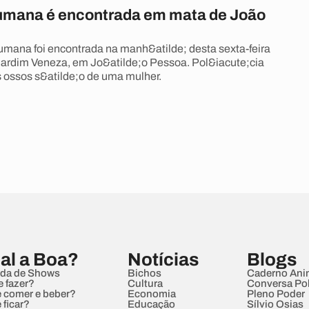
mana é encontrada em mata de João
ana foi encontrada na manh&atilde; desta sexta-feira
 Jardim Veneza, em Jo&atilde;o Pessoa. Pol&iacute;cia
s ossos s&atilde;o de uma mulher.
al a Boa?
Notícias
Blogs
da de Shows
Bichos
Caderno Ani
e fazer?
Cultura
Conversa Pol
 comer e beber?
Economia
Pleno Poder
 ficar?
Educação
Sílvio Osias