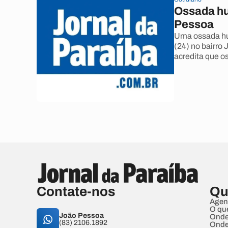
Ossada hu
Pessoa
Uma ossada hum
(24) no bairro
acredita que o
Contate-nos
Qu
Agen
O qu
João Pessoa
Onde
(83) 2106.1892
Onde