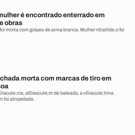
mulher é encontrado enterrado em
e obras
foi morta com golpes de arma branca. Mulher n&atilde;o foi
achada morta com marcas de tiro em
soa
iacute;cia, al&eacute;m de baleada, a v&iacute;tima
 foi atropelada.