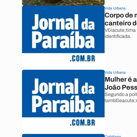
Vida Urbana
Corpo de 
canteiro d
V&iacute;tima 
identificada.
Vida Urbana
Mulher é 
João Pes
Segundo a pol&
tamb&eacute;m
Cotidiano