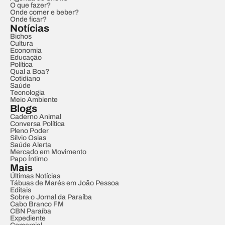
O que fazer?
Onde comer e beber?
Onde ficar?
Notícias
Bichos
Cultura
Economia
Educação
Política
Qual a Boa?
Cotidiano
Saúde
Tecnologia
Meio Ambiente
Blogs
Caderno Animal
Conversa Política
Pleno Poder
Sílvio Osias
Saúde Alerta
Mercado em Movimento
Papo Íntimo
Mais
Últimas Notícias
Tábuas de Marés em João Pessoa
Editais
Sobre o Jornal da Paraíba
Cabo Branco FM
CBN Paraíba
Expediente