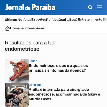
Esportes
Entretenimento
Bl
Últimas Notícias
Política
Qual a Boa?
Home
>
endometriose
Resultados para a tag:
endometriose
Saúde
Endometriose: o que é e quais os
principais sintomas da doença?
Cotidiano
Anitta é internada para cirurgia de
endometriose, acompanhada de Gkay e
Murda Beatz