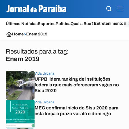
Entretenimento
Bl
Últimas Notícias
Esportes
Política
Qual a Boa?
Home
>
Enem 2019
Resultados para a tag:
Enem 2019
Vida Urbana
UFPB lidera ranking de instituições
federais que mais ofereceram vagas no
Sisu 2020
Vida Urbana
MEC confirma início do Sisu 2020 para
esta terça e prazo vai até o domingo