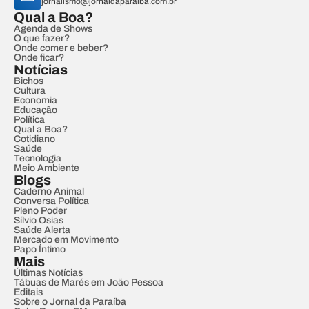
jornalismo@jornaldaparaiba.com.br
Qual a Boa?
Agenda de Shows
O que fazer?
Onde comer e beber?
Onde ficar?
Notícias
Bichos
Cultura
Economia
Educação
Política
Qual a Boa?
Cotidiano
Saúde
Tecnologia
Meio Ambiente
Blogs
Caderno Animal
Conversa Política
Pleno Poder
Sílvio Osias
Saúde Alerta
Mercado em Movimento
Papo Íntimo
Mais
Últimas Notícias
Tábuas de Marés em João Pessoa
Editais
Sobre o Jornal da Paraíba