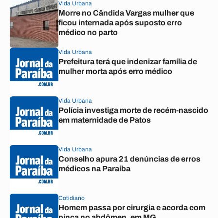
Vida Urbana
Morre no Cândida Vargas mulher que
ficou internada após suposto erro
médico no parto
Vida Urbana
Prefeitura terá que indenizar família de
mulher morta após erro médico
Vida Urbana
Polícia investiga morte de recém-nascido
em maternidade de Patos
Vida Urbana
Conselho apura 21 denúncias de erros
médicos na Paraíba
Cotidiano
Homem passa por cirurgia e acorda com
pinça no abdômen, em MG