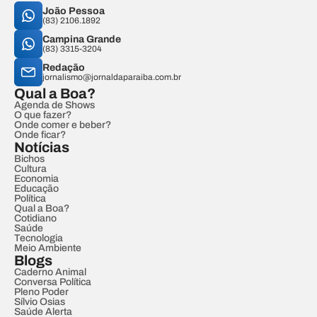
João Pessoa
(83) 2106.1892
Campina Grande
(83) 3315-3204
Redação
jornalismo@jornaldaparaiba.com.br
Qual a Boa?
Agenda de Shows
O que fazer?
Onde comer e beber?
Onde ficar?
Notícias
Bichos
Cultura
Economia
Educação
Política
Qual a Boa?
Cotidiano
Saúde
Tecnologia
Meio Ambiente
Blogs
Caderno Animal
Conversa Política
Pleno Poder
Sílvio Osias
Saúde Alerta