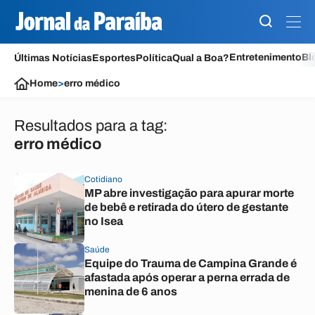
Entretenimento
Bl
Últimas Notícias
Esportes
Política
Qual a Boa?
Home
>
erro médico
Resultados para a tag:
erro médico
Cotidiano
MP abre investigação para apurar morte
de bebê e retirada do útero de gestante
no Isea
Saúde
Equipe do Trauma de Campina Grande é
afastada após operar a perna errada de
menina de 6 anos