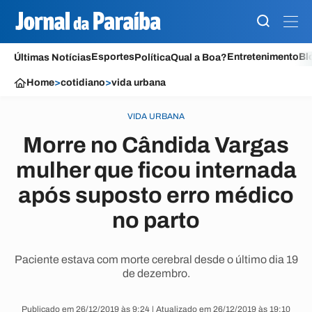
Esportes
Entretenimento
Bl
Últimas Notícias
Política
Qual a Boa?
Home
>
cotidiano
>
vida urbana
VIDA URBANA
Morre no Cândida Vargas
mulher que ficou internada
após suposto erro médico
no parto
Paciente estava com morte cerebral desde o último dia 19
de dezembro.
Publicado em 26/12/2019 às 9:24 | Atualizado em 26/12/2019 às 19:10