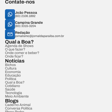
Contate-nos
João Pessoa
(83) 2106.1892
Campina Grande
(83) 3315-3204
Redação
jornalismo@jornaldaparaiba.com.br
Qual a Boa?
Agenda de Shows
O que fazer?
Onde comer e beber?
Onde ficar?
Notícias
Bichos
Cultura
Economia
Educação
Política
Qual a Boa?
Cotidiano
Saúde
Tecnologia
Meio Ambiente
Blogs
Caderno Animal
Conversa Política
Pleno Poder