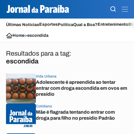
Esportes
Entretenimento
Bl
Últimas Notícias
Política
Qual a Boa?
Home
>
escondida
Resultados para a tag:
escondida
Vida Urbana
Adolescente é apreendida ao tentar
entrar com droga escondida em ovos em
presídio
Cotidiano
Mãe é flagrada tentando entrar com
droga para filho no presídio Padrão