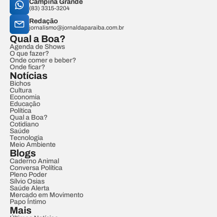
Campina Grande
(83) 3315-3204
Redação
jornalismo@jornaldaparaiba.com.br
Qual a Boa?
Agenda de Shows
O que fazer?
Onde comer e beber?
Onde ficar?
Notícias
Bichos
Cultura
Economia
Educação
Política
Qual a Boa?
Cotidiano
Saúde
Tecnologia
Meio Ambiente
Blogs
Caderno Animal
Conversa Política
Pleno Poder
Sílvio Osias
Saúde Alerta
Mercado em Movimento
Papo Íntimo
Mais