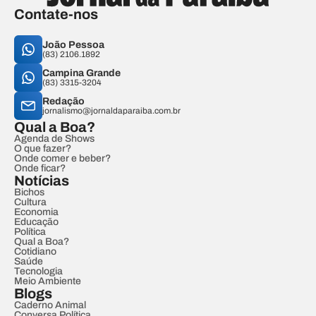
Contate-nos
João Pessoa
(83) 2106.1892
Campina Grande
(83) 3315-3204
Redação
jornalismo@jornaldaparaiba.com.br
Qual a Boa?
Agenda de Shows
O que fazer?
Onde comer e beber?
Onde ficar?
Notícias
Bichos
Cultura
Economia
Educação
Política
Qual a Boa?
Cotidiano
Saúde
Tecnologia
Meio Ambiente
Blogs
Caderno Animal
Conversa Política