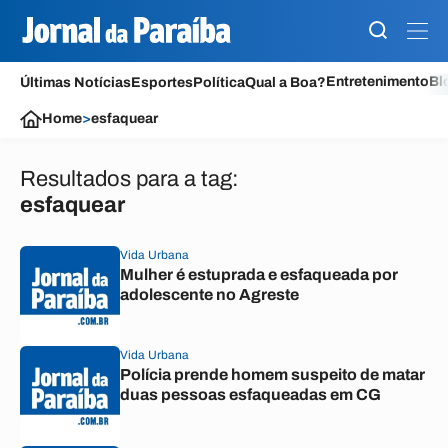
Entretenimento
Bl
Últimas Notícias
Esportes
Política
Qual a Boa?
Home
>
esfaquear
Resultados para a tag:
esfaquear
Vida Urbana
Mulher é estuprada e esfaqueada por
adolescente no Agreste
Vida Urbana
Polícia prende homem suspeito de matar
duas pessoas esfaqueadas em CG