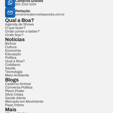
Campina Grande
(83) 3315-3204
Redação
jornalismo@jornaldaparaiba.com.br
Qual a Boa?
Agenda de Shows
O que fazer?
Onde comer e beber?
Onde ficar?
Notícias
Bichos
Cultura
Economia
Educação
Política
Qual a Boa?
Cotidiano
Saúde
Tecnologia
Meio Ambiente
Blogs
Caderno Animal
Conversa Política
Pleno Poder
Sílvio Osias
Saúde Alerta
Mercado em Movimento
Papo Íntimo
Mais