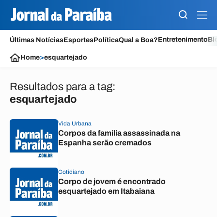
Entretenimento
Bl
Últimas Notícias
Esportes
Política
Qual a Boa?
Home
>
esquartejado
Resultados para a tag:
esquartejado
Vida Urbana
Corpos da família assassinada na
Espanha serão cremados
Cotidiano
Corpo de jovem é encontrado
esquartejado em Itabaiana