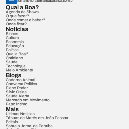
jornalismo@jornaldaparaiba.com.br
Qual a Boa?
Agenda de Shows
O que fazer?
Onde comer e beber?
Onde ficar?
Notícias
Bichos
Cultura
Economia
Educação
Política
Qual a Boa?
Cotidiano
Saúde
Tecnologia
Meio Ambiente
Blogs
Caderno Animal
Conversa Política
Pleno Poder
Sílvio Osias
Saúde Alerta
Mercado em Movimento
Papo Íntimo
Mais
Últimas Notícias
Tábuas de Marés em João Pessoa
Editais
Sobre o Jornal da Paraíba