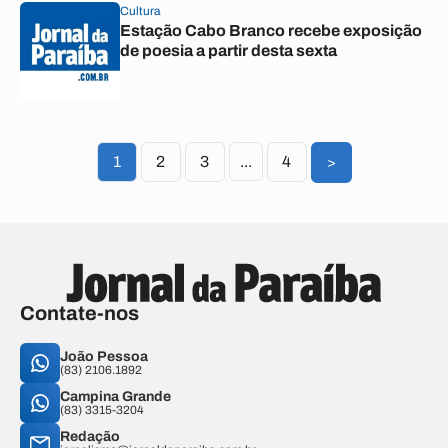
Cultura
Estação Cabo Branco recebe exposição
de poesia a partir desta sexta
1
2
3
...
4
>
Contate-nos
João Pessoa
(83) 2106.1892
Campina Grande
(83) 3315-3204
Redação