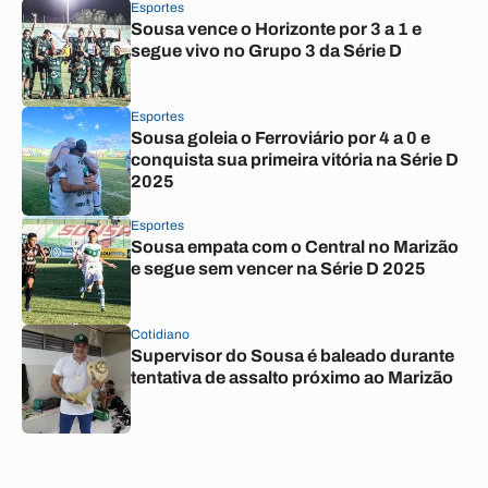
Esportes
Sousa vence o Horizonte por 3 a 1 e
segue vivo no Grupo 3 da Série D
Esportes
Sousa goleia o Ferroviário por 4 a 0 e
conquista sua primeira vitória na Série D
2025
Esportes
Sousa empata com o Central no Marizão
e segue sem vencer na Série D 2025
Cotidiano
Supervisor do Sousa é baleado durante
tentativa de assalto próximo ao Marizão