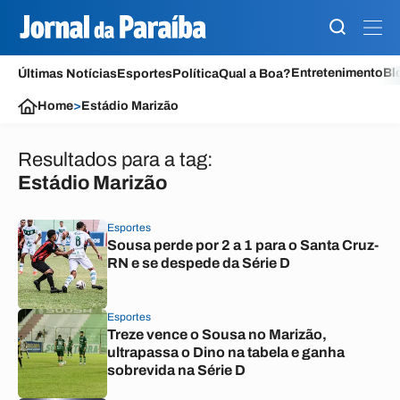
Entretenimento
Bl
Últimas Notícias
Esportes
Política
Qual a Boa?
Home
>
Estádio Marizão
Resultados para a tag:
Estádio Marizão
Esportes
Sousa perde por 2 a 1 para o Santa Cruz-
RN e se despede da Série D
Esportes
Treze vence o Sousa no Marizão,
ultrapassa o Dino na tabela e ganha
sobrevida na Série D