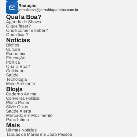
Redação
jornalismo@jornaldaparaiba.com.br
Qual a Boa?
Agenda de Shows
O que fazer?
Onde comer e beber?
Onde ficar?
Notícias
Bichos
Cultura
Economia
Educação
Política
Qual a Boa?
Cotidiano
Saúde
Tecnologia
Meio Ambiente
Blogs
Caderno Animal
Conversa Política
Pleno Poder
Sílvio Osias
Saúde Alerta
Mercado em Movimento
Papo Íntimo
Mais
Últimas Notícias
Tábuas de Marés em João Pessoa