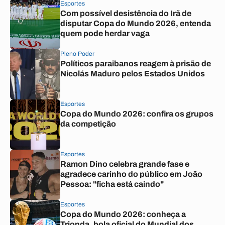
Esportes
Com possível desistência do Irã de
disputar Copa do Mundo 2026, entenda
quem pode herdar vaga
Pleno Poder
Políticos paraibanos reagem à prisão de
Nicolás Maduro pelos Estados Unidos
Esportes
Copa do Mundo 2026: confira os grupos
da competição
Esportes
Ramon Dino celebra grande fase e
agradece carinho do público em João
Pessoa: "ficha está caindo"
Esportes
Copa do Mundo 2026: conheça a
Trionda, bola oficial do Mundial dos