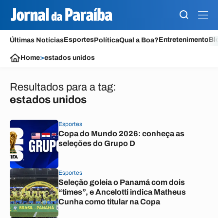
Esportes
Entretenimento
Bl
Últimas Notícias
Política
Qual a Boa?
Home
>
estados unidos
Resultados para a tag:
estados unidos
Esportes
Copa do Mundo 2026: conheça as
seleções do Grupo D
Esportes
Seleção goleia o Panamá com dois
“times”, e Ancelotti indica Matheus
Cunha como titular na Copa