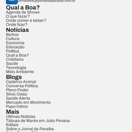
jornalismo@jornaldaparaiba.com.br
Qual a Boa?
Agenda de Shows
O que fazer?
Onde comer e beber?
Onde ficar?
Notícias
Bichos
Cultura
Economia
Educação
Política
Qual a Boa?
Cotidiano
Saúde
Tecnologia
Meio Ambiente
Blogs
Caderno Animal
Conversa Política
Pleno Poder
Sílvio Osias
Saúde Alerta
Mercado em Movimento
Papo Íntimo
Mais
Últimas Notícias
Tábuas de Marés em João Pessoa
Editais
Sobre o Jornal da Paraíba