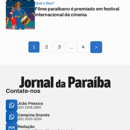
Qual a Boa?
Filme paraibano é premiado em festival
internacional de cinema
1
2
3
...
4
>
Contate-nos
João Pessoa
(83) 2106.1892
Campina Grande
(83) 3315-3204
Redação