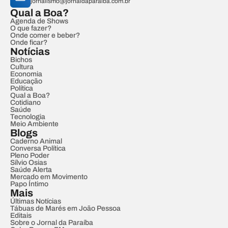
jornalismo@jornaldaparaiba.com.br
Qual a Boa?
Agenda de Shows
O que fazer?
Onde comer e beber?
Onde ficar?
Notícias
Bichos
Cultura
Economia
Educação
Política
Qual a Boa?
Cotidiano
Saúde
Tecnologia
Meio Ambiente
Blogs
Caderno Animal
Conversa Política
Pleno Poder
Sílvio Osias
Saúde Alerta
Mercado em Movimento
Papo Íntimo
Mais
Últimas Notícias
Tábuas de Marés em João Pessoa
Editais
Sobre o Jornal da Paraíba