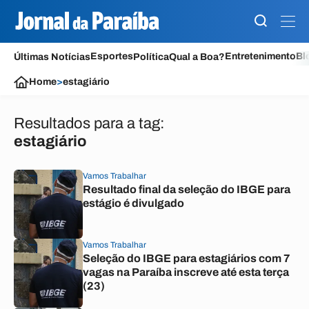
Esportes
Entretenimento
Bl
Últimas Notícias
Política
Qual a Boa?
Home
>
estagiário
Resultados para a tag:
estagiário
Vamos Trabalhar
Resultado final da seleção do IBGE para
estágio é divulgado
Vamos Trabalhar
Seleção do IBGE para estagiários com 7
vagas na Paraíba inscreve até esta terça
(23)