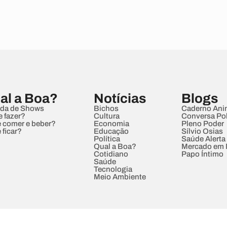
al a Boa?
Notícias
Blogs
da de Shows
Bichos
Caderno Ani
e fazer?
Cultura
Conversa Pol
 comer e beber?
Economia
Pleno Poder
 ficar?
Educação
Sílvio Osias
Política
Saúde Alerta
Qual a Boa?
Mercado em
Cotidiano
Papo Íntimo
Saúde
Tecnologia
Meio Ambiente