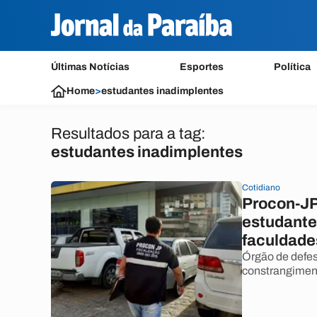
Últimas Notícias
Esportes
Política
Home
>
estudantes inadimplentes
Resultados para a tag:
estudantes inadimplentes
Cotidiano
Procon-JP 
estudante
faculdade
Órgão de defe
constrangimen