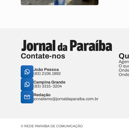
Contate-nos
Qu
Agen
O qu
João Pessoa
Onde
(83) 2106.1892
Onde
Campina Grande
(83) 3315-3204
Redação
jornalismo@jornaldaparaiba.com.br
© REDE PARAÍBA DE COMUNICAÇÃO