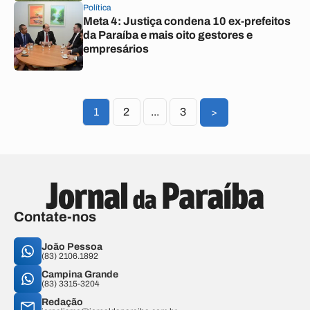
Política
Meta 4: Justiça condena 10 ex-prefeitos
da Paraíba e mais oito gestores e
empresários
1
2
...
3
>
Contate-nos
João Pessoa
(83) 2106.1892
Campina Grande
(83) 3315-3204
Redação