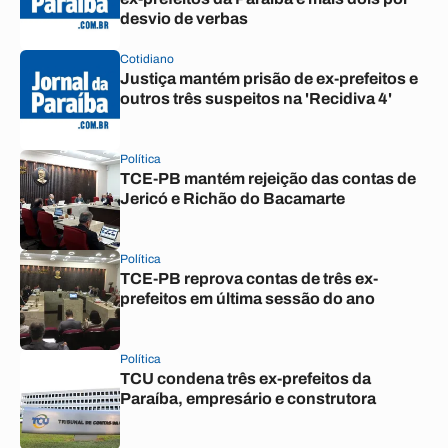
desvio de verbas
Cotidiano
Justiça mantém prisão de ex-prefeitos e
outros três suspeitos na 'Recidiva 4'
Política
TCE-PB mantém rejeição das contas de
Jericó e Richão do Bacamarte
Política
TCE-PB reprova contas de três ex-
prefeitos em última sessão do ano
Política
TCU condena três ex-prefeitos da
Paraíba, empresário e construtora