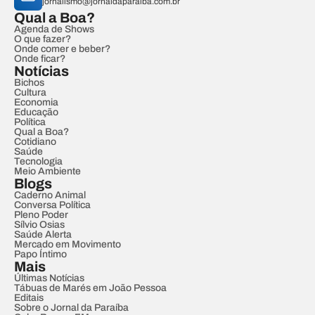
jornalismo@jornaldaparaiba.com.br
Qual a Boa?
Agenda de Shows
O que fazer?
Onde comer e beber?
Onde ficar?
Notícias
Bichos
Cultura
Economia
Educação
Política
Qual a Boa?
Cotidiano
Saúde
Tecnologia
Meio Ambiente
Blogs
Caderno Animal
Conversa Política
Pleno Poder
Sílvio Osias
Saúde Alerta
Mercado em Movimento
Papo Íntimo
Mais
Últimas Notícias
Tábuas de Marés em João Pessoa
Editais
Sobre o Jornal da Paraíba