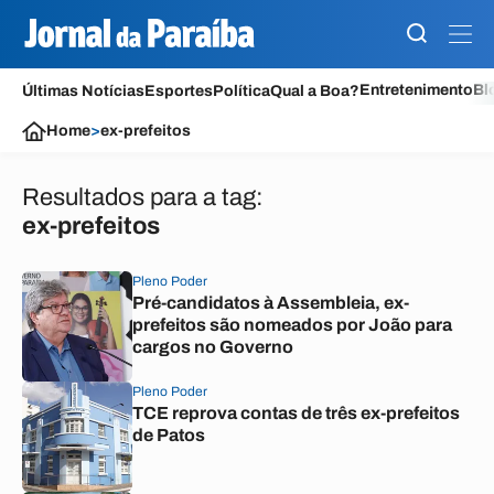
Entretenimento
Bl
Últimas Notícias
Esportes
Política
Qual a Boa?
Home
>
ex-prefeitos
Resultados para a tag:
ex-prefeitos
Pleno Poder
Pré-candidatos à Assembleia, ex-
prefeitos são nomeados por João para
cargos no Governo
Pleno Poder
TCE reprova contas de três ex-prefeitos
de Patos