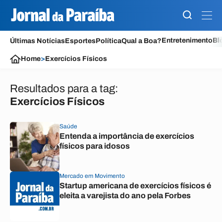
Entretenimento
Bl
Últimas Notícias
Esportes
Política
Qual a Boa?
Home
>
Exercícios Físicos
Resultados para a tag:
Exercícios Físicos
Saúde
Entenda a importância de exercícios
físicos para idosos
Mercado em Movimento
Startup americana de exercícios físicos é
eleita a varejista do ano pela Forbes