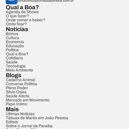
jornalismo@jornaldaparaiba.com.br
Qual a Boa?
Agenda de Shows
O que fazer?
Onde comer e beber?
Onde ficar?
Notícias
Bichos
Cultura
Economia
Educação
Política
Qual a Boa?
Cotidiano
Saúde
Tecnologia
Meio Ambiente
Blogs
Caderno Animal
Conversa Política
Pleno Poder
Sílvio Osias
Saúde Alerta
Mercado em Movimento
Papo Íntimo
Mais
Últimas Notícias
Tábuas de Marés em João Pessoa
Editais
Sobre o Jornal da Paraíba