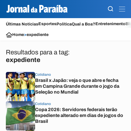
Esportes
Entretenimento
Bl
Últimas Notícias
Política
Qual a Boa?
Home
>
expediente
Resultados para a tag:
expediente
Cotidiano
Brasil x Japão: veja o que abre e fecha
em Campina Grande durante o jogo da
Seleção no Mundial
Cotidiano
Copa 2026: Servidores federais terão
expediente alterado em dias de jogos do
Brasil