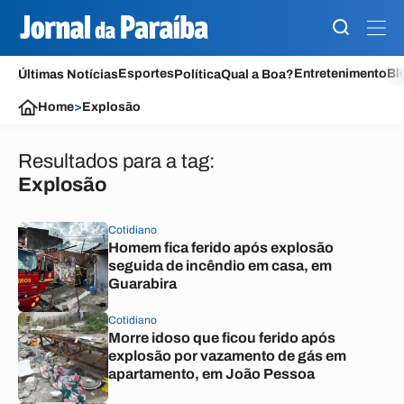
Esportes
Entretenimento
Bl
Últimas Notícias
Política
Qual a Boa?
Home
>
Explosão
Resultados para a tag:
Explosão
Cotidiano
Homem fica ferido após explosão
seguida de incêndio em casa, em
Guarabira
Cotidiano
Morre idoso que ficou ferido após
explosão por vazamento de gás em
apartamento, em João Pessoa