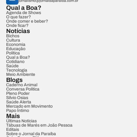
jornalismo@jornaldaparaiba.com.br
Qual a Boa?
Agenda de Shows
O que fazer?
Onde comer e beber?
Onde ficar?
Notícias
Bichos
Cultura
Economia
Educação
Política
Qual a Boa?
Cotidiano
Saúde
Tecnologia
Meio Ambiente
Blogs
Caderno Animal
Conversa Política
Pleno Poder
Sílvio Osias
Saúde Alerta
Mercado em Movimento
Papo Íntimo
Mais
Últimas Notícias
Tábuas de Marés em João Pessoa
Editais
Sobre o Jornal da Paraíba