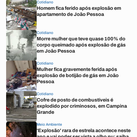
Cotidiano
Homem fica ferido após explosão em
apartamento de João Pessoa
Cotidiano
Morre mulher que teve quase 100% do
corpo queimado após explosão de gás
em João Pessoa
Cotidiano
Mulher fica gravemente ferida após
explosão de botijão de gás em João
Pessoa
Cotidiano
Cofre de posto de combustíveis é
explodido por criminosos, em Campina
Grande
Meio Ambiente
'Explosão' rara de estrela acontece neste
ano e vai poder ser vista a olho nu; saiba