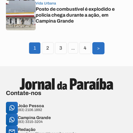
Vida Urbana
Posto de combustível é explodido e
polícia chega durante a ação, em
Campina Grande
1
2
3
...
4
>
Contate-nos
João Pessoa
(83) 2106.1892
Campina Grande
(83) 3315-3204
Redação