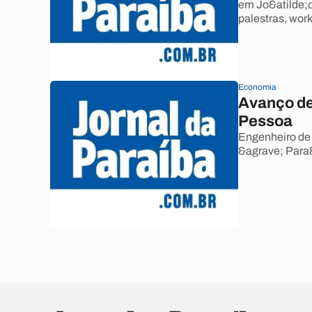
em Jo&atilde;
palestras, wor
Economia
Avanço de
Pessoa
Engenheiro de
&agrave; Para&