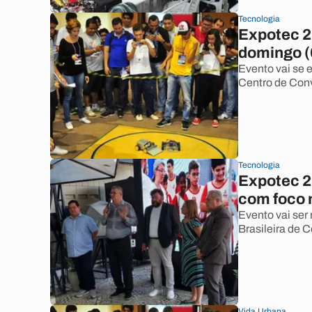
Tecnologia
Expotec 2
domingo (
Evento vai se e
Centro de Con
Tecnologia
Expotec 2
com foco n
Evento vai ser
Brasileira de
Vida Urbana