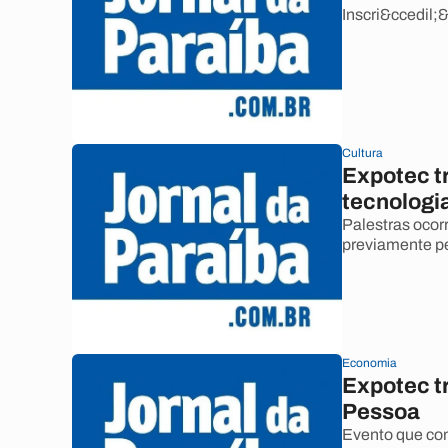
Inscri&ccedil;&
Cultura
Expotec t
tecnologi
Palestras ocor
previamente pe
Economia
Expotec t
Pessoa
Evento que com