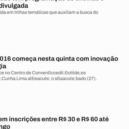
 divulgada
ida em trilhas temáticas que auxiliam a busca do
016 começa nesta quinta com inovação
gia
ce no Centro de Conven&ccedil;&otilde;es
Cunha Lima at&eacute; o s&aacute;bado (27).
m inscrições entre R$ 30 e R$ 60 até
ngo