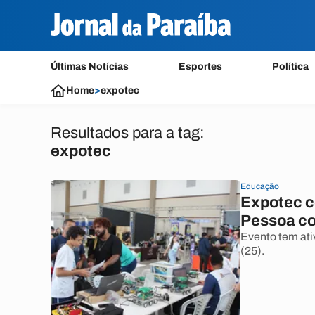
Últimas Notícias
Esportes
Política
Home
>
expotec
Resultados para a tag:
expotec
Educação
Expotec c
Pessoa co
Evento tem ativ
(25).