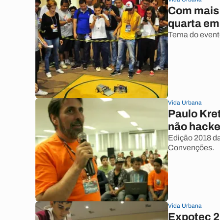
Com mais 
quarta em
Tema do evento
Vida Urbana
Paulo Kret
não hacke
Edição 2018 da
Convenções.
Vida Urbana
Expotec 2