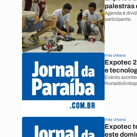
palestras
Agenda é divid
participante.
Vida Urbana
Expotec 2
e tecnolo
Evento aconte
Ronaldo&nbsp;
Vida Urbana
Expotec te
este domi