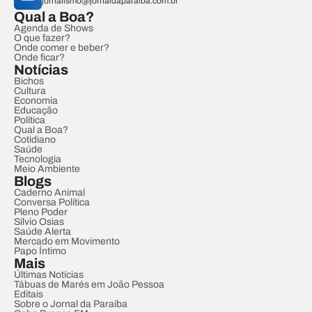
jornalismo@jornaldaparaiba.com.br
Qual a Boa?
Agenda de Shows
O que fazer?
Onde comer e beber?
Onde ficar?
Notícias
Bichos
Cultura
Economia
Educação
Política
Qual a Boa?
Cotidiano
Saúde
Tecnologia
Meio Ambiente
Blogs
Caderno Animal
Conversa Política
Pleno Poder
Sílvio Osias
Saúde Alerta
Mercado em Movimento
Papo Íntimo
Mais
Últimas Notícias
Tábuas de Marés em João Pessoa
Editais
Sobre o Jornal da Paraíba