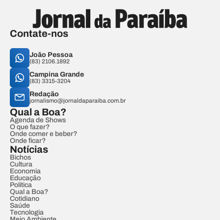
Contate-nos
João Pessoa
(83) 2106.1892
Campina Grande
(83) 3315-3204
Redação
jornalismo@jornaldaparaiba.com.br
Qual a Boa?
Agenda de Shows
O que fazer?
Onde comer e beber?
Onde ficar?
Notícias
Bichos
Cultura
Economia
Educação
Política
Qual a Boa?
Cotidiano
Saúde
Tecnologia
Meio Ambiente