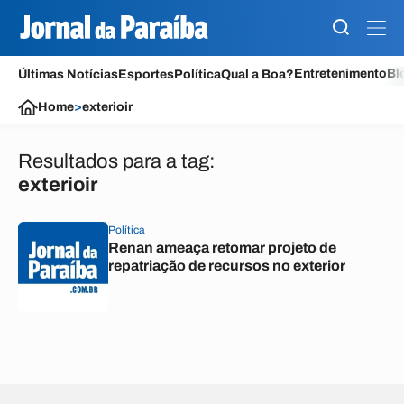
Entretenimento
Bl
Últimas Notícias
Esportes
Política
Qual a Boa?
Home
>
exterioir
Resultados para a tag:
exterioir
Política
Renan ameaça retomar projeto de
repatriação de recursos no exterior