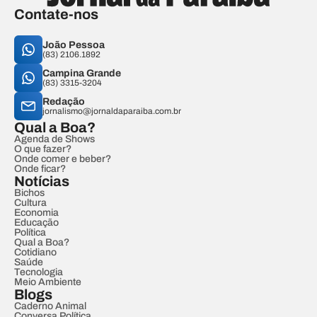
Contate-nos
João Pessoa
(83) 2106.1892
Campina Grande
(83) 3315-3204
Redação
jornalismo@jornaldaparaiba.com.br
Qual a Boa?
Agenda de Shows
O que fazer?
Onde comer e beber?
Onde ficar?
Notícias
Bichos
Cultura
Economia
Educação
Política
Qual a Boa?
Cotidiano
Saúde
Tecnologia
Meio Ambiente
Blogs
Caderno Animal
Conversa Política